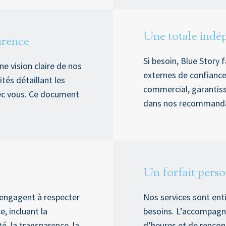
Une totale indé
arence
Si besoin, Blue Story 
e vision claire de nos
externes de confiance
ités détaillant les
commercial, garantis
vec vous. Ce document
dans nos recommanda
Un forfait perso
’engagent à respecter
Nos services sont en
, incluant la
besoins. L’accompagn
ité, la transparence, la
d’heures et de rencon