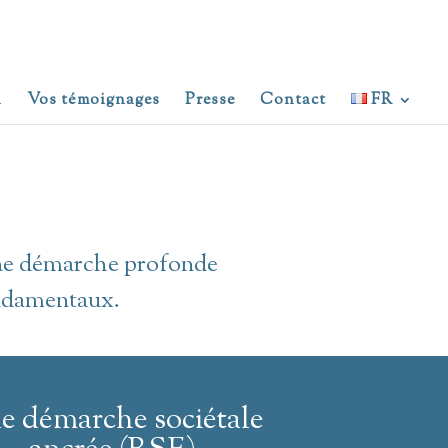
n
Vos témoignages
Presse
Contact
FR
 une démarche profonde
fondamentaux.
e démarche sociétale