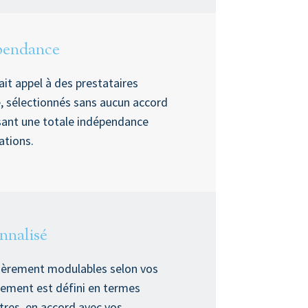
pendance
fait appel à des prestataires
, sélectionnés sans aucun accord
sant une totale indépendance
tions.
nnalisé
tièrement modulables selon vos
ement est défini en termes
tres, en accord avec vos