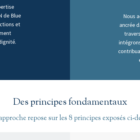
ertise
N de Blue
Nous a
ctions et
ancrée d
ement
traver
dignité.
intégrons
contribua
Des principes fondamentaux
approche repose sur les 8 principes exposés ci-d